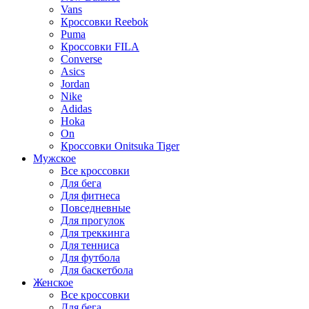
Vans
Кроссовки Reebok
Puma
Кроссовки FILA
Converse
Asics
Jordan
Nike
Adidas
Hoka
On
Кроссовки Onitsuka Tiger
Мужское
Все кроссовки
Для бега
Для фитнеса
Повседневные
Для прогулок
Для треккинга
Для тенниса
Для футбола
Для баскетбола
Женское
Все кроссовки
Для бега