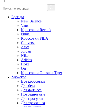
Бренды
New Balance
Vans
Кроссовки Reebok
Puma
Кроссовки FILA
Converse
Asics
Jordan
Nike
Adidas
Hoka
On
Кроссовки Onitsuka Tiger
Мужское
Все кроссовки
Для бега
Для фитнеса
Повседневные
Для прогулок
Для треккинга