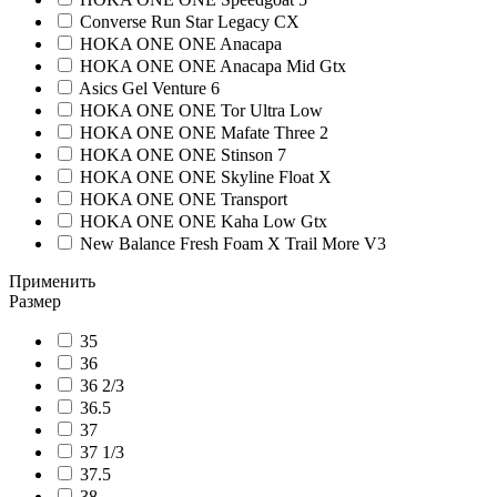
Converse Run Star Legacy CX
HOKA ONE ONE Anacapa
HOKA ONE ONE Anacapa Mid Gtx
Asics Gel Venture 6
HOKA ONE ONE Tor Ultra Low
HOKA ONE ONE Mafate Three 2
HOKA ONE ONE Stinson 7
HOKA ONE ONE Skyline Float X
HOKA ONE ONE Transport
HOKA ONE ONE Kaha Low Gtx
New Balance Fresh Foam X Trail More V3
Применить
Размер
35
36
36 2/3
36.5
37
37 1/3
37.5
38