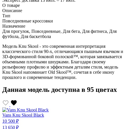
Экспресс доставка
13 июл. – 17 июл.
О товаре
Описание
Тип
Повседневные кроссовки
Назначение
Для прогулок, Повседневные, Для бега, Для фитнеса, Для
футбола, Для баскетбола
Модель Knu Skool - это современная интерпретация
классического стиля 90-х, отличающаяся пышным язычком и
3D-формованной боковой полоской™, которая завязывается
объемными плотными шнурками. Благодаря своему
рельефному профилю и эффектным деталям стиля, модель
Knu Skool напоминает Old Skool™, сочетая в себе икону
прошлого и современные тенденции.
Данная модель доступна в 95 цветах
Vans Knu Skool Black
V
10 500 ₽
1
13 650 ₽
1