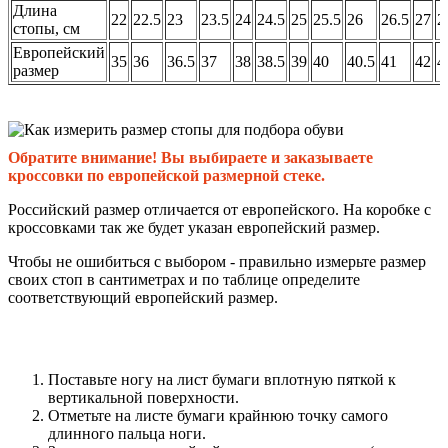
Длина
22
22.5
23
23.5
24
24.5
25
25.5
26
26.5
27
2
стопы, см
Европейский
35
36
36.5
37
38
38.5
39
40
40.5
41
42
4
размер
Обратите внимание! Вы выбираете и заказываете
кроссовки по европейской размерной стеке.
Российский размер отличается от европейского. На коробке с
кроссовками так же будет указан европейский размер.
Чтобы не ошибиться с выбором - правильно измерьте размер
своих стоп в сантиметрах и по таблице определите
соответствующий европейский размер.
Поставьте ногу на лист бумаги вплотную пяткой к
вертикальной поверхности.
Отметьте на листе бумаги крайнюю точку самого
длинного пальца ноги.