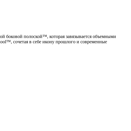
ной боковой полоской™, которая завязывается объемными
ool™, сочетая в себе икону прошлого и современные
V
1
1