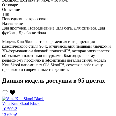
Экспресс доставка
14 июл. – 18 июл.
О товаре
Описание
Тип
Повседневные кроссовки
Назначение
Для прогулок, Повседневные, Для бега, Для фитнеса, Для
футбола, Для баскетбола
Модель Knu Skool - это современная интерпретация
классического стиля 90-х, отличающаяся пышным язычком и
3D-формованной боковой полоской™, которая завязывается
объемными плотными шнурками. Благодаря своему
рельефному профилю и эффектным деталям стиля, модель
Knu Skool напоминает Old Skool™, сочетая в себе икону
прошлого и современные тенденции.
Данная модель доступна в 95 цветах
Vans Knu Skool Black
V
10 500 ₽
1
13 650 ₽
1