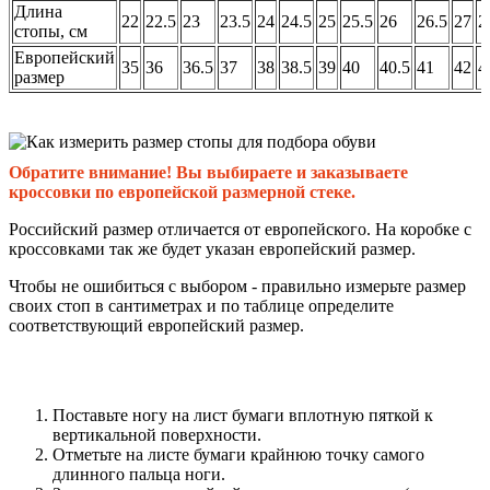
Длина
22
22.5
23
23.5
24
24.5
25
25.5
26
26.5
27
2
стопы, см
Европейский
35
36
36.5
37
38
38.5
39
40
40.5
41
42
4
размер
Обратите внимание! Вы выбираете и заказываете
кроссовки по европейской размерной стеке.
Российский размер отличается от европейского. На коробке с
кроссовками так же будет указан европейский размер.
Чтобы не ошибиться с выбором - правильно измерьте размер
своих стоп в сантиметрах и по таблице определите
соответствующий европейский размер.
Поставьте ногу на лист бумаги вплотную пяткой к
вертикальной поверхности.
Отметьте на листе бумаги крайнюю точку самого
длинного пальца ноги.