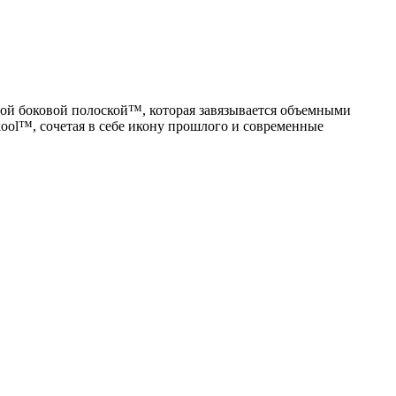
ной боковой полоской™, которая завязывается объемными
ool™, сочетая в себе икону прошлого и современные
V
1
1