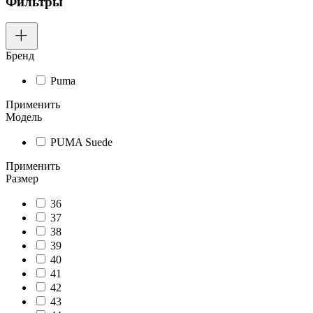
Фильтры
Бренд
Puma
Применить
Модель
PUMA Suede
Применить
Размер
36
37
38
39
40
41
42
43