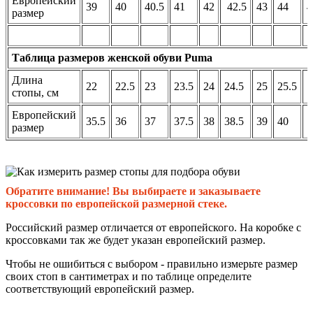
Европейский
39
40
40.5
41
42
42.5
43
44
4
размер
Таблица размеров женской обуви Puma
Длина
22
22.5
23
23.5
24
24.5
25
25.5
стопы, см
Европейский
35.5
36
37
37.5
38
38.5
39
40
размер
Обратите внимание! Вы выбираете и заказываете
кроссовки по европейской размерной стеке.
Российский размер отличается от европейского. На коробке с
кроссовками так же будет указан европейский размер.
Чтобы не ошибиться с выбором - правильно измерьте размер
своих стоп в сантиметрах и по таблице определите
соответствующий европейский размер.