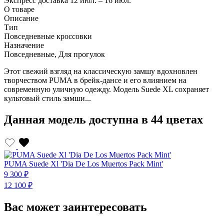
Экспресс доставка
12 июл. – 16 июл.
О товаре
Описание
Тип
Повседневные кроссовки
Назначение
Повседневные, Для прогулок
Этот свежий взгляд на классическую замшу вдохновлен
творчеством PUMA в брейк-дансе и его влиянием на
современную уличную одежду. Модель Suede XL сохраняет
культовый стиль замши...
Данная модель доступна в 44 цветах
PUMA Suede Xl 'Dia De Los Muertos Pack Mint'
P
9 300 ₽
9
12 100 ₽
1
Вас может заинтересовать