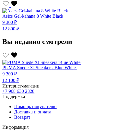
Asics Gel-kahana 8 White Black
A
9 300 ₽
9
12 800 ₽
1
Вы недавно смотрели
PUMA Suede Xl Sneakers 'Blue White'
9 300 ₽
12 100 ₽
Интернет-магазин
+7 968 630 2828
Поддержка
Помощь покупателю
Доставка и оплата
Возврат
Информация