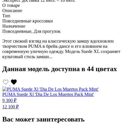
Экспресс доставка
12 июл. – 16 июл.
О товаре
Описание
Тип
Повседневные кроссовки
Назначение
Повседневные, Для прогулок
Этот свежий взгляд на классическую замшу вдохновлен
творчеством PUMA в брейк-дансе и его влиянием на
современную уличную одежду. Модель Suede XL сохраняет
культовый стиль замши...
Данная модель доступна в 44 цветах
PUMA Suede Xl 'Dia De Los Muertos Pack Mint'
P
9 300 ₽
9
12 100 ₽
1
Вас может заинтересовать