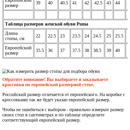
Европейский
39
40
40.5
41
42
42.5
43
44
4
размер
Таблица размеров женской обуви Puma
Длина
22
22.5
23
23.5
24
24.5
25
25.5
стопы, см
Европейский
35.5
36
37
37.5
38
38.5
39
40
размер
Обратите внимание! Вы выбираете и заказываете
кроссовки по европейской размерной стеке.
Российский размер отличается от европейского. На коробке с
кроссовками так же будет указан европейский размер.
Чтобы не ошибиться с выбором - правильно измерьте размер
своих стоп в сантиметрах и по таблице определите
соответствующий европейский размер.