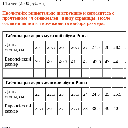
14 дней (2500 рублей)
Прочитайте внимательно инструкцию и согласитесь с
прочтением "я ознакомлен" внизу страницы. После
согласия появится возможность выбора размера.
Таблица размеров мужской обуви Puma
Длина
25
25.5
26
26.5
27
27.5
28
28.5
2
стопы, см
Европейский
39
40
40.5
41
42
42.5
43
44
4
размер
Таблица размеров женской обуви Puma
Длина
22
22.5
23
23.5
24
24.5
25
25.5
стопы, см
Европейский
35.5
36
37
37.5
38
38.5
39
40
размер