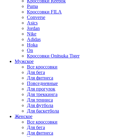
Кроссовки Reebok
Puma
Кроссовки FILA
Converse
Asics
Jordan
Nike
Adidas
Hoka
On
Кроссовки Onitsuka Tiger
Мужское
Все кроссовки
Для бега
Для фитнеса
Повседневные
Для прогулок
Для треккинга
Для тенниса
Для футбола
Для баскетбола
Женское
Все кроссовки
Для бега
Для фитнеса