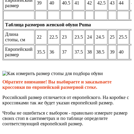
Европейский
39
40
40.5
41
42
42.5
43
44
4
размер
Таблица размеров женской обуви Puma
Длина
22
22.5
23
23.5
24
24.5
25
25.5
стопы, см
Европейский
35.5
36
37
37.5
38
38.5
39
40
размер
Обратите внимание! Вы выбираете и заказываете
кроссовки по европейской размерной стеке.
Российский размер отличается от европейского. На коробке с
кроссовками так же будет указан европейский размер.
Чтобы не ошибиться с выбором - правильно измерьте размер
своих стоп в сантиметрах и по таблице определите
соответствующий европейский размер.