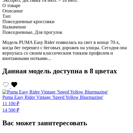
Экспресс доставка
14 июл. – 18 июл.
О товаре
Описание
Тип
Повседневные кроссовки
Назначение
Повседневные, Для прогулок
Модель PUMA Easy Rider появилась на свет в конце 70-х,
когда бег перешел с беговых дорожек на улицы. Сегодня она
вернулась со своим классическим тонким профилем и
винтажными нотками...
Данная модель доступна в 8 цветах
Puma Easy Rider Vintage 'Speed Yellow Bluemazing'
P
11 100 ₽
1
14 500 ₽
1
Вас может заинтересовать