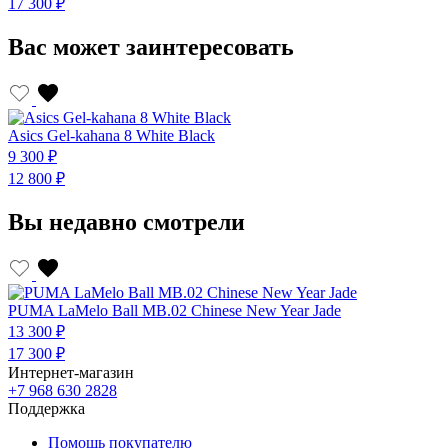
17 300 ₽
1
Вас может заинтересовать
Asics Gel-kahana 8 White Black
A
9 300 ₽
9
12 800 ₽
1
Вы недавно смотрели
PUMA LaMelo Ball MB.02 Chinese New Year Jade
13 300 ₽
17 300 ₽
Интернет-магазин
+7 968 630 2828
Поддержка
Помощь покупателю