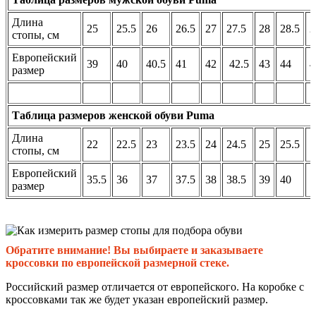
Длина
25
25.5
26
26.5
27
27.5
28
28.5
2
стопы, см
Европейский
39
40
40.5
41
42
42.5
43
44
4
размер
Таблица размеров женской обуви Puma
Длина
22
22.5
23
23.5
24
24.5
25
25.5
стопы, см
Европейский
35.5
36
37
37.5
38
38.5
39
40
размер
Обратите внимание! Вы выбираете и заказываете
кроссовки по европейской размерной стеке.
Российский размер отличается от европейского. На коробке с
кроссовками так же будет указан европейский размер.