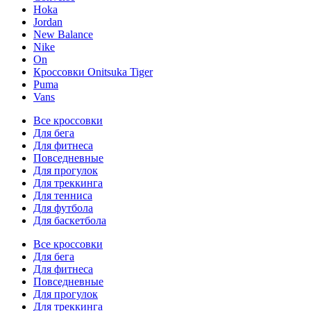
Hoka
Jordan
New Balance
Nike
On
Кроссовки Onitsuka Tiger
Puma
Vans
Все кроссовки
Для бега
Для фитнеса
Повседневные
Для прогулок
Для треккинга
Для тенниса
Для футбола
Для баскетбола
Все кроссовки
Для бега
Для фитнеса
Повседневные
Для прогулок
Для треккинга