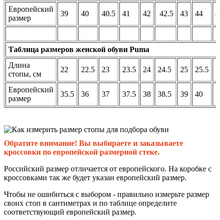
Европейский
39
40
40.5
41
42
42.5
43
44
4
размер
Таблица размеров женской обуви Puma
Длина
22
22.5
23
23.5
24
24.5
25
25.5
стопы, см
Европейский
35.5
36
37
37.5
38
38.5
39
40
размер
Обратите внимание! Вы выбираете и заказываете
кроссовки по европейской размерной стеке.
Российский размер отличается от европейского. На коробке с
кроссовками так же будет указан европейский размер.
Чтобы не ошибиться с выбором - правильно измерьте размер
своих стоп в сантиметрах и по таблице определите
соответствующий европейский размер.