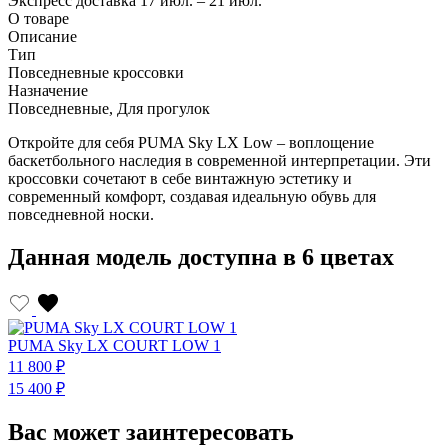
Экспресс доставка
17 июл. – 21 июл.
О товаре
Описание
Тип
Повседневные кроссовки
Назначение
Повседневные, Для прогулок
Откройте для себя PUMA Sky LX Low – воплощение
баскетбольного наследия в современной интерпретации. Эти
кроссовки сочетают в себе винтажную эстетику и
современный комфорт, создавая идеальную обувь для
повседневной носки.
Данная модель доступна в 6 цветах
PUMA Sky LX COURT LOW 1
11 800 ₽
1
15 400 ₽
1
Вас может заинтересовать