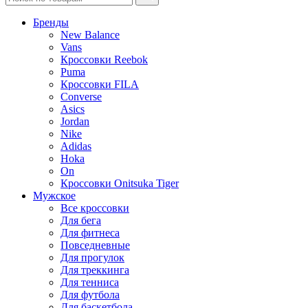
Бренды
New Balance
Vans
Кроссовки Reebok
Puma
Кроссовки FILA
Converse
Asics
Jordan
Nike
Adidas
Hoka
On
Кроссовки Onitsuka Tiger
Мужское
Все кроссовки
Для бега
Для фитнеса
Повседневные
Для прогулок
Для треккинга
Для тенниса
Для футбола
Для баскетбола