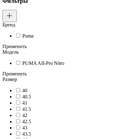
Фильтры
Бренд
Puma
Применить
Модель
PUMA AII-Pro Nitro
Применить
Размер
40
40.5
41
41.5
42
42.5
43
43.5