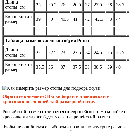
Длина
25
25.5
26
26.5
27
27.5
28
28.5
2
стопы, см
Европейский
39
40
40.5
41
42
42.5
43
44
4
размер
Таблица размеров женской обуви Puma
Длина
22
22.5
23
23.5
24
24.5
25
25.5
стопы, см
Европейский
35.5
36
37
37.5
38
38.5
39
40
размер
Обратите внимание! Вы выбираете и заказываете
кроссовки по европейской размерной стеке.
Российский размер отличается от европейского. На коробке с
кроссовками так же будет указан европейский размер.
Чтобы не ошибиться с выбором - правильно измерьте размер