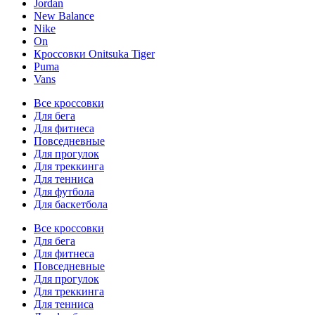
Jordan
New Balance
Nike
On
Кроссовки Onitsuka Tiger
Puma
Vans
Все кроссовки
Для бега
Для фитнеса
Повседневные
Для прогулок
Для треккинга
Для тенниса
Для футбола
Для баскетбола
Все кроссовки
Для бега
Для фитнеса
Повседневные
Для прогулок
Для треккинга
Для тенниса