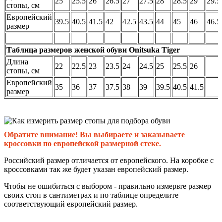
25
25.5
26
26.5
27
27.5
28
28.5
29
29.5
стопы, см
Европейский
39.5
40.5
41.5
42
42.5
43.5
44
45
46
46.5
размер
Таблица размеров женской обуви Onitsuka Tiger
Длина
22
22.5
23
23.5
24
24.5
25
25.5
26
стопы, см
Европейский
35
36
37
37.5
38
39
39.5
40.5
41.5
размер
Обратите внимание! Вы выбираете и заказываете
кроссовки по европейской размерной стеке.
Российский размер отличается от европейского. На коробке с
кроссовками так же будет указан европейский размер.
Чтобы не ошибиться с выбором - правильно измерьте размер
своих стоп в сантиметрах и по таблице определите
соответствующий европейский размер.