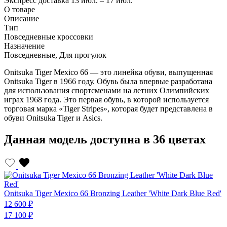
Экспресс доставка
13 июл. – 17 июл.
О товаре
Описание
Тип
Повседневные кроссовки
Назначение
Повседневные, Для прогулок
Onitsuka Tiger Mexico 66 — это линейка обуви, выпущенная
Onitsuka Tiger в 1966 году. Обувь была впервые разработана
для использования спортсменами на летних Олимпийских
играх 1968 года. Это первая обувь, в которой используется
торговая марка «Tiger Stripes», которая будет представлена в
обуви Onitsuka Tiger и Asics.
Данная модель доступна в 36 цветах
O
Onitsuka Tiger Mexico 66 Bronzing Leather 'White Dark Blue Red'
1
12 600 ₽
1
17 100 ₽