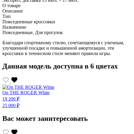
Экспресс доставка
13 июл. – 17 июл.
О товаре
Описание
Тип
Повседневные кроссовки
Назначение
Повседневные, Для прогулок
Благодаря спортивному стилю, сочетающемуся с уличным,
улучшенной посадке и повышенной амортизации, эти
кроссовки в теннисном стиле меняют правила игры.
Данная модель доступна в 6 цветах
On THE ROGER White
O
19 200 ₽
1
25 000 ₽
2
Вас может заинтересовать