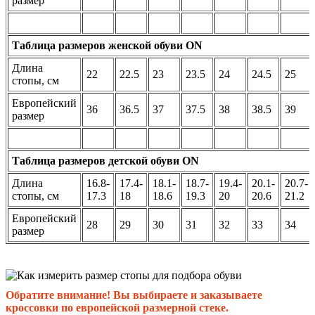
размер
Таблица размеров женской обуви ON
Длина
22
22.5
23
23.5
24
24.5
25
стопы, см
Европейский
36
36.5
37
37.5
38
38.5
39
размер
Таблица размеров детской обуви ON
Длина
16.8-
17.4-
18.1-
18.7-
19.4-
20.1-
20.7-
стопы, см
17.3
18
18.6
19.3
20
20.6
21.2
Европейский
28
29
30
31
32
33
34
размер
Обратите внимание! Вы выбираете и заказываете
кроссовки по европейской размерной стеке.