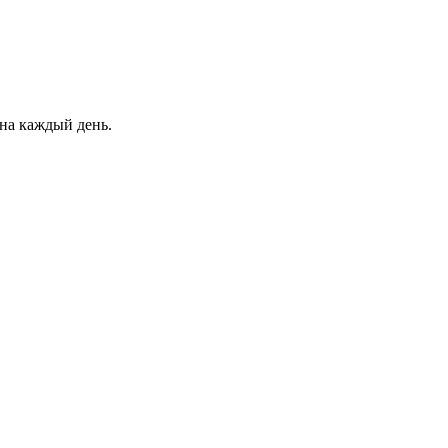
на каждый день.
O
3
5
A