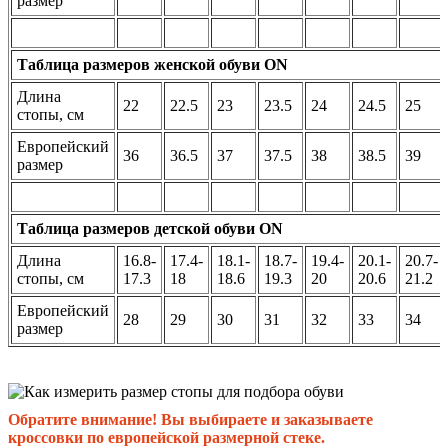
размер
Таблица размеров женской обуви ON
Длина
22
22.5
23
23.5
24
24.5
25
стопы, см
Европейский
36
36.5
37
37.5
38
38.5
39
размер
Таблица размеров детской обуви ON
Длина
16.8-
17.4-
18.1-
18.7-
19.4-
20.1-
20.7-
стопы, см
17.3
18
18.6
19.3
20
20.6
21.2
Европейский
28
29
30
31
32
33
34
размер
Обратите внимание! Вы выбираете и заказываете
кроссовки по европейской размерной стеке.