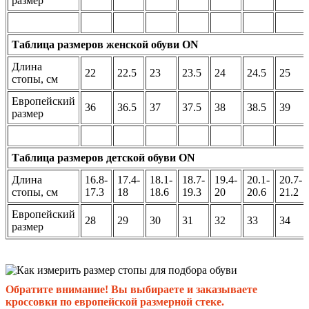
размер
Таблица размеров женской обуви ON
Длина
22
22.5
23
23.5
24
24.5
25
стопы, см
Европейский
36
36.5
37
37.5
38
38.5
39
размер
Таблица размеров детской обуви ON
Длина
16.8-
17.4-
18.1-
18.7-
19.4-
20.1-
20.7-
стопы, см
17.3
18
18.6
19.3
20
20.6
21.2
Европейский
28
29
30
31
32
33
34
размер
Обратите внимание! Вы выбираете и заказываете
кроссовки по европейской размерной стеке.