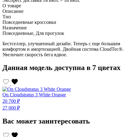
Экспресс доставка
14 июл. – 18 июл.
О товаре
Описание
Тип
Повседневные кроссовки
Назначение
Повседневные, Для прогулок
Бестселлер, улучшенный дизайн. Теперь с еще большим
комфортом и амортизацией. Двойная система CloudTec®.
Увеличьте скорость бега вдвое.
Данная модель доступна в 7 цветах
On Cloudstratus 3 White Orange
O
20 700 ₽
2
27 000 ₽
2
Вас может заинтересовать