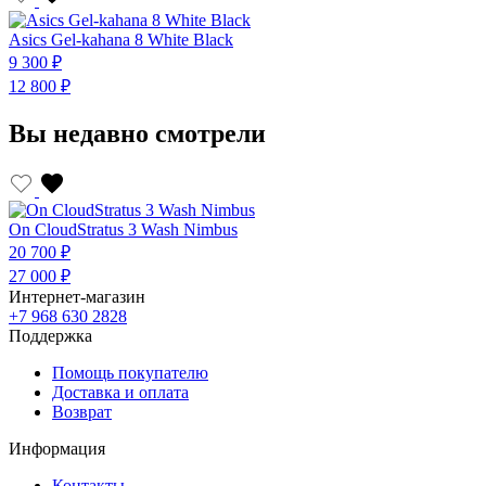
Asics Gel-kahana 8 White Black
A
9 300 ₽
9
12 800 ₽
1
Вы недавно смотрели
On CloudStratus 3 Wash Nimbus
20 700 ₽
27 000 ₽
Интернет-магазин
+7 968 630 2828
Поддержка
Помощь покупателю
Доставка и оплата
Возврат
Информация
Контакты