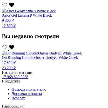
Asics Gel-kahana 8 White Black
A
9 300 ₽
9
12 800 ₽
1
Вы недавно смотрели
On Running CloudmOnster Undyed White Creek
17 850 ₽
23 200 ₽
Интернет-магазин
+7 968 630 2828
Поддержка
Помощь покупателю
Доставка и оплата
Возврат
Информация