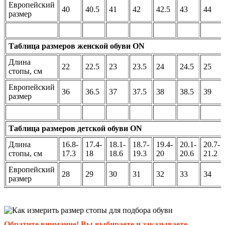
Европейский
40
40.5
41
42
42.5
43
44
размер
Таблица размеров женской обуви ON
Длина
22
22.5
23
23.5
24
24.5
25
стопы, см
Европейский
36
36.5
37
37.5
38
38.5
39
размер
Таблица размеров детской обуви ON
Длина
16.8-
17.4-
18.1-
18.7-
19.4-
20.1-
20.7-
стопы, см
17.3
18
18.6
19.3
20
20.6
21.2
Европейский
28
29
30
31
32
33
34
размер
Обратите внимание! Вы выбираете и заказываете