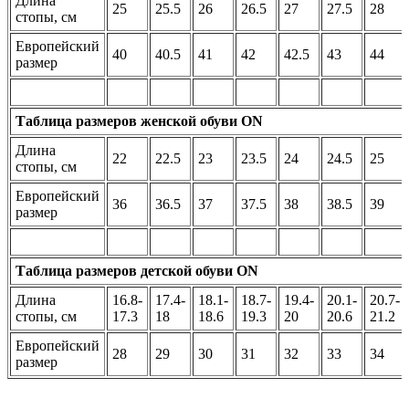
Длина
25
25.5
26
26.5
27
27.5
28
стопы, см
Европейский
40
40.5
41
42
42.5
43
44
размер
Таблица размеров женской обуви ON
Длина
22
22.5
23
23.5
24
24.5
25
стопы, см
Европейский
36
36.5
37
37.5
38
38.5
39
размер
Таблица размеров детской обуви ON
Длина
16.8-
17.4-
18.1-
18.7-
19.4-
20.1-
20.7-
стопы, см
17.3
18
18.6
19.3
20
20.6
21.2
Европейский
28
29
30
31
32
33
34
размер