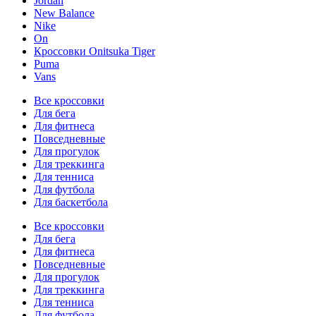
Jordan
New Balance
Nike
On
Кроссовки Onitsuka Tiger
Puma
Vans
Все кроссовки
Для бега
Для фитнеса
Повседневные
Для прогулок
Для треккинга
Для тенниса
Для футбола
Для баскетбола
Все кроссовки
Для бега
Для фитнеса
Повседневные
Для прогулок
Для треккинга
Для тенниса
Для футбола