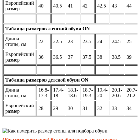
Европейский
40
40.5
41
42
42.5
43
44
размер
Таблица размеров женской обуви ON
Длина
22
22.5
23
23.5
24
24.5
25
стопы, см
Европейский
36
36.5
37
37.5
38
38.5
39
размер
Таблица размеров детской обуви ON
Длина
16.8-
17.4-
18.1-
18.7-
19.4-
20.1-
20.7-
стопы, см
17.3
18
18.6
19.3
20
20.6
21.2
Европейский
28
29
30
31
32
33
34
размер
Обратите внимание! Вы выбираете и заказываете