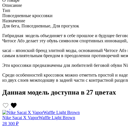
О товаре
Описание
Тип
Повседневные кроссовки
Назначение
Для бега, Повседневные, Для прогулок
Гибридная модель объединяет в себе прошлое и будущее бегов
Читосе Абэ делает эту обувь символом спортивных инноваций,
sacai
– японский бренд элитной моды, основанный Читосе Абэ в 1
самым влиятельным брендом в преодолении противоречий меж
Эти кроссовки предназначены для любителей беговой обуви Nik
Среди особенностей кроссовок можно отметить простой и над
из двух слоев межподошву в задней части с контрастной разде
Данная модель доступна в 27 цветах
Nike Sacai X VaporWaffle Light Brown
28 300 ₽