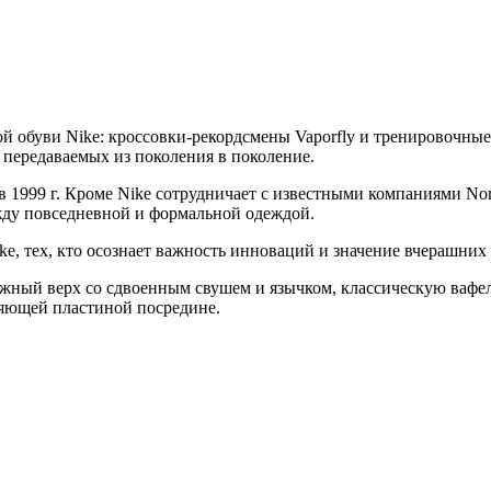
ой обуви Nike: кроссовки-рекордсмены
Vaporfly
и тренировочны
 передаваемых из поколения в поколение.
999 г. Кроме Nike сотрудничает с известными компаниями North F
ду повседневной и формальной одеждой.
e, тех, кто осознает важность инноваций и значение вчерашних
ежный верх со сдвоенным свушем и язычком, классическую ваф
ляющей пластиной посредине.