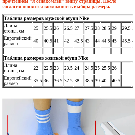
прочтением "я ознакомлен" внизу страницы. После
согласия появится возможность выбора размера.
Таблица размеров мужской обуви Nike
Длина
25
25.5
26
26.5
27
27.5
28
28.5
29
29.5
3
стопы, см
Европейский
40
40.5
41
42
42.5
43
44
44.5
45
45.5
4
размер
Таблица размеров женской обуви Nike
Длина
22
22.5
23
23.5
24
24.5
25
25.5
26
стопы, см
Европейский
35.5
36
36.5
37.5
38
38.5
39
40
40.5
размер