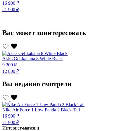
16 900 ₽
1
21 900 ₽
2
Вас может заинтересовать
Asics Gel-kahana 8 White Black
A
9 300 ₽
9
12 800 ₽
1
Вы недавно смотрели
Nike Air Force 1 Low Panda 2 Black Tail
16 900 ₽
21 900 ₽
Интернет-магазин