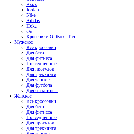
Asics
Jordan
Nike
Adidas
Hoka
On
Кроссовки Onitsuka Tiger
Мужское
Все кроссовки
Для бега
Для фитнеса
Повседневные
Для прогулок
Для треккинга
Для тенниса
Для футбола
Для баскетбола
Женское
Все кроссовки
Для бега
Для фитнеса
Повседневные
Для прогулок
Для треккинга
Для тенниса