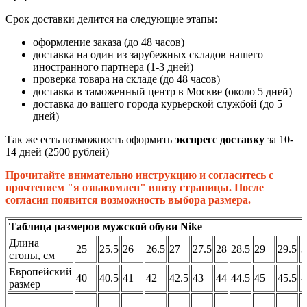
Срок доставки делится на следующие этапы:
оформление заказа (до 48 часов)
доставка на один из зарубежных складов нашего
иностранного партнера (1-3 дней)
проверка товара на складе (до 48 часов)
доставка в таможенный центр в Москве (около 5 дней)
доставка до вашего города курьерской службой (до 5
дней)
Так же есть возможность оформить
экспресс доставку
за 10-
14 дней (2500 рублей)
Прочитайте внимательно инструкцию и согласитесь с
прочтением "я ознакомлен" внизу страницы. После
согласия появится возможность выбора размера.
Таблица размеров мужской обуви Nike
Длина
25
25.5
26
26.5
27
27.5
28
28.5
29
29.5
3
стопы, см
Европейский
40
40.5
41
42
42.5
43
44
44.5
45
45.5
4
размер