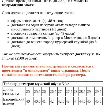
Среднее время доставки - от 10 до 20 дней с
момента
оформления заказа
.
Срок доставки делится на следующие этапы:
оформление заказа (до 48 часов)
доставка на один из зарубежных складов нашего
иностранного партнера (1-3 дней)
проверка товара на складе (до 48 часов)
доставка в таможенный центр в Москве (около 5 дней)
доставка до вашего города курьерской службой (до 5
дней)
Так же есть возможность оформить
экспресс доставку
за 10-
14 дней (2500 рублей)
Прочитайте внимательно инструкцию и согласитесь с
прочтением "я ознакомлен" внизу страницы. После
согласия появится возможность выбора размера.
Таблица размеров мужской обуви Nike
Длина
25
25.5
26
26.5
27
27.5
28
28.5
29
29.5
3
стопы, см
Европейский
40
40.5
41
42
42.5
43
44
44.5
45
45.5
4
размер