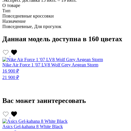
Экспресс доставка
15 июл. – 19 июл.
О товаре
Тип
Повседневные кроссовки
Назначение
Повседневные, Для прогулок
Данная модель доступна в 160 цветах
Nike Air Force 1 '07 LV8 Wolf Grey Aegean Storm
N
16 900 ₽
1
21 900 ₽
2
Вас может заинтересовать
Asics Gel-kahana 8 White Black
A