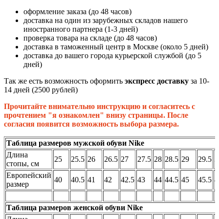
оформление заказа (до 48 часов)
доставка на один из зарубежных складов нашего
иностранного партнера (1-3 дней)
проверка товара на складе (до 48 часов)
доставка в таможенный центр в Москве (около 5 дней)
доставка до вашего города курьерской службой (до 5
дней)
Так же есть возможность оформить
экспресс доставку
за 10-
14 дней (2500 рублей)
Прочитайте внимательно инструкцию и согласитесь с
прочтением "я ознакомлен" внизу страницы. После
согласия появится возможность выбора размера.
Таблица размеров мужской обуви Nike
Длина
25
25.5
26
26.5
27
27.5
28
28.5
29
29.5
3
стопы, см
Европейский
40
40.5
41
42
42.5
43
44
44.5
45
45.5
4
размер
Таблица размеров женской обуви Nike