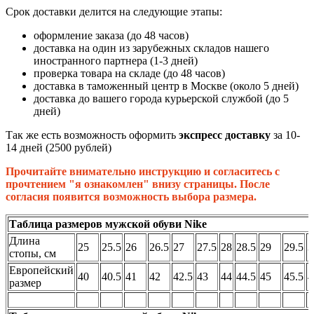
Срок доставки делится на следующие этапы:
оформление заказа (до 48 часов)
доставка на один из зарубежных складов нашего
иностранного партнера (1-3 дней)
проверка товара на складе (до 48 часов)
доставка в таможенный центр в Москве (около 5 дней)
доставка до вашего города курьерской службой (до 5
дней)
Так же есть возможность оформить
экспресс доставку
за 10-
14 дней (2500 рублей)
Прочитайте внимательно инструкцию и согласитесь с
прочтением "я ознакомлен" внизу страницы. После
согласия появится возможность выбора размера.
Таблица размеров мужской обуви Nike
Длина
25
25.5
26
26.5
27
27.5
28
28.5
29
29.5
3
стопы, см
Европейский
40
40.5
41
42
42.5
43
44
44.5
45
45.5
4
размер