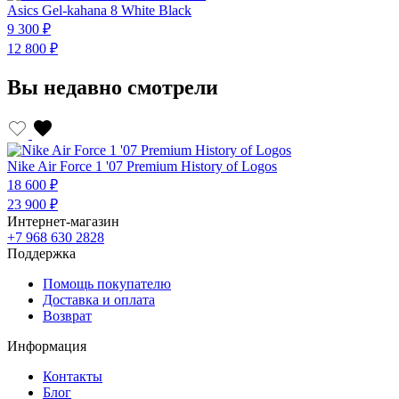
Asics Gel-kahana 8 White Black
A
9 300 ₽
9
12 800 ₽
1
Вы недавно смотрели
Nike Air Force 1 '07 Premium History of Logos
18 600 ₽
23 900 ₽
Интернет-магазин
+7 968 630 2828
Поддержка
Помощь покупателю
Доставка и оплата
Возврат
Информация
Контакты
Блог