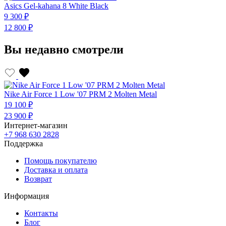
Asics Gel-kahana 8 White Black
A
9 300 ₽
9
12 800 ₽
1
Вы недавно смотрели
Nike Air Force 1 Low '07 PRM 2 Molten Metal
19 100 ₽
23 900 ₽
Интернет-магазин
+7 968 630 2828
Поддержка
Помощь покупателю
Доставка и оплата
Возврат
Информация
Контакты
Блог