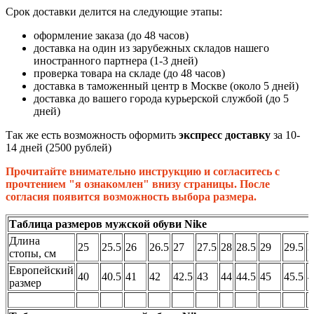
Срок доставки делится на следующие этапы:
оформление заказа (до 48 часов)
доставка на один из зарубежных складов нашего
иностранного партнера (1-3 дней)
проверка товара на складе (до 48 часов)
доставка в таможенный центр в Москве (около 5 дней)
доставка до вашего города курьерской службой (до 5
дней)
Так же есть возможность оформить
экспресс доставку
за 10-
14 дней (2500 рублей)
Прочитайте внимательно инструкцию и согласитесь с
прочтением "я ознакомлен" внизу страницы. После
согласия появится возможность выбора размера.
Таблица размеров мужской обуви Nike
Длина
25
25.5
26
26.5
27
27.5
28
28.5
29
29.5
3
стопы, см
Европейский
40
40.5
41
42
42.5
43
44
44.5
45
45.5
4
размер