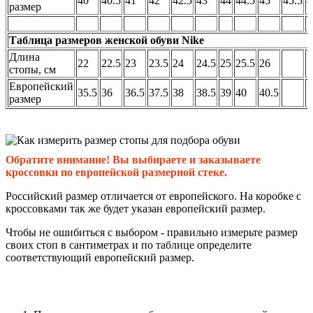
40
40.5
41
42
42.5
43
44
44.5
45
45.5
4
размер
Таблица размеров женской обуви Nike
Длина
22
22.5
23
23.5
24
24.5
25
25.5
26
стопы, см
Европейский
35.5
36
36.5
37.5
38
38.5
39
40
40.5
размер
Обратите внимание! Вы выбираете и заказываете
кроссовки по европейской размерной стеке.
Российский размер отличается от европейского. На коробке с
кроссовками так же будет указан европейский размер.
Чтобы не ошибиться с выбором - правильно измерьте размер
своих стоп в сантиметрах и по таблице определите
соответствующий европейский размер.