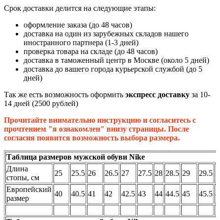
Срок доставки делится на следующие этапы:
оформление заказа (до 48 часов)
доставка на один из зарубежных складов нашего
иностранного партнера (1-3 дней)
проверка товара на складе (до 48 часов)
доставка в таможенный центр в Москве (около 5 дней)
доставка до вашего города курьерской службой (до 5
дней)
Так же есть возможность оформить
экспресс доставку
за 10-
14 дней (2500 рублей)
Прочитайте внимательно инструкцию и согласитесь с
прочтением "я ознакомлен" внизу страницы. После
согласия появится возможность выбора размера.
Таблица размеров мужской обуви Nike
Длина
25
25.5
26
26.5
27
27.5
28
28.5
29
29.5
3
стопы, см
Европейский
40
40.5
41
42
42.5
43
44
44.5
45
45.5
4
размер