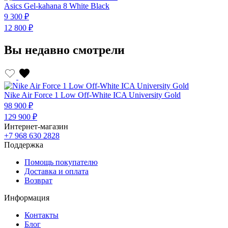
Asics Gel-kahana 8 White Black
A
9 300 ₽
9
12 800 ₽
1
Вы недавно смотрели
Nike Air Force 1 Low Off-White ICA University Gold
98 900 ₽
129 900 ₽
Интернет-магазин
+7 968 630 2828
Поддержка
Помощь покупателю
Доставка и оплата
Возврат
Информация
Контакты
Блог