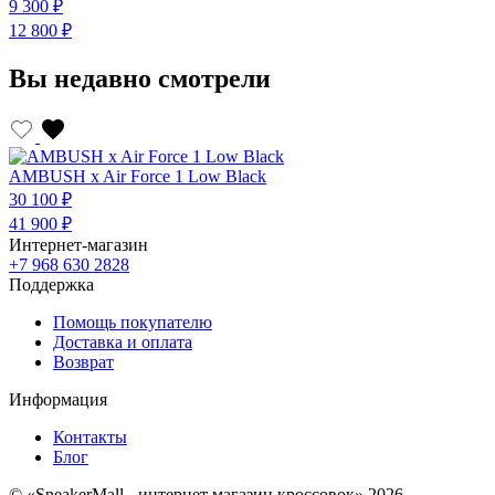
9 300 ₽
9
12 800 ₽
1
Вы недавно смотрели
AMBUSH x Air Force 1 Low Black
30 100 ₽
41 900 ₽
Интернет-магазин
+7 968 630 2828
Поддержка
Помощь покупателю
Доставка и оплата
Возврат
Информация
Контакты
Блог
© «SneakerMall - интернет магазин кроссовок» 2026