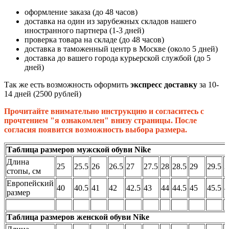
оформление заказа (до 48 часов)
доставка на один из зарубежных складов нашего
иностранного партнера (1-3 дней)
проверка товара на складе (до 48 часов)
доставка в таможенный центр в Москве (около 5 дней)
доставка до вашего города курьерской службой (до 5
дней)
Так же есть возможность оформить
экспресс доставку
за 10-
14 дней (2500 рублей)
Прочитайте внимательно инструкцию и согласитесь с
прочтением "я ознакомлен" внизу страницы. После
согласия появится возможность выбора размера.
Таблица размеров мужской обуви Nike
Длина
25
25.5
26
26.5
27
27.5
28
28.5
29
29.5
3
стопы, см
Европейский
40
40.5
41
42
42.5
43
44
44.5
45
45.5
4
размер
Таблица размеров женской обуви Nike