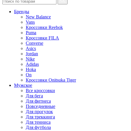
Бренды
New Balance
Vans
Кроссовки Reebok
Puma
Кроссовки FILA
Converse
Asics
Jordan
Nike
Adidas
Hoka
On
Кроссовки Onitsuka Tiger
Мужское
Все кроссовки
Для бега
Для фитнеса
Повседневные
Для прогулок
Для треккинга
Для тенниса
Для футбола