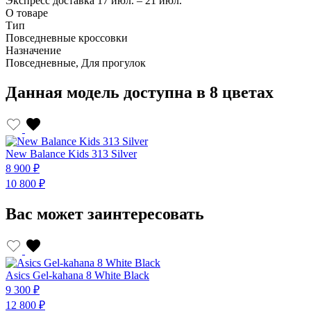
Экспресс доставка
17 июл. – 21 июл.
О товаре
Тип
Повседневные кроссовки
Назначение
Повседневные, Для прогулок
Данная модель доступна в 8 цветах
New Balance Kids 313 Silver
N
8 900 ₽
8
10 800 ₽
1
Вас может заинтересовать
Asics Gel-kahana 8 White Black
A
9 300 ₽
9
12 800 ₽
1