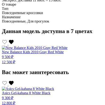
Экспресс доставка
11 июл. – 15 июл.
О товаре
Тип
Повседневные кроссовки
Назначение
Повседневные, Для прогулок
Данная модель доступна в 7 цветах
New Balance Kids 2010 Gray Red White
N
9 500 ₽
9
12 500 ₽
1
Вас может заинтересовать
Asics Gel-kahana 8 White Black
A
9 300 ₽
9
12 800 ₽
1