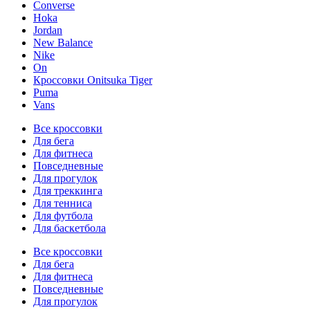
Converse
Hoka
Jordan
New Balance
Nike
On
Кроссовки Onitsuka Tiger
Puma
Vans
Все кроссовки
Для бега
Для фитнеса
Повседневные
Для прогулок
Для треккинга
Для тенниса
Для футбола
Для баскетбола
Все кроссовки
Для бега
Для фитнеса
Повседневные
Для прогулок