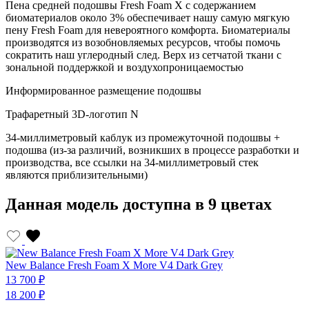
Пена средней подошвы Fresh Foam X с содержанием
биоматериалов около 3% обеспечивает нашу самую мягкую
пену Fresh Foam для невероятного комфорта. Биоматериалы
производятся из возобновляемых ресурсов, чтобы помочь
сократить наш углеродный след. Верх из сетчатой ткани с
зональной поддержкой и воздухопроницаемостью
Информированное размещение подошвы
Трафаретный 3D-логотип N
34-миллиметровый каблук из промежуточной подошвы +
подошва (из-за различий, возникших в процессе разработки и
производства, все ссылки на 34-миллиметровый стек
являются приблизительными)
Данная модель доступна в 9 цветах
New Balance Fresh Foam X More V4 Dark Grey
N
13 700 ₽
1
18 200 ₽
1