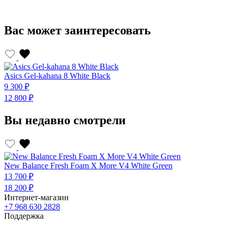
Вас может заинтересовать
Asics Gel-kahana 8 White Black
A
9 300 ₽
9
12 800 ₽
1
Вы недавно смотрели
New Balance Fresh Foam X More V4 White Green
13 700 ₽
18 200 ₽
Интернет-магазин
+7 968 630 2828
Поддержка