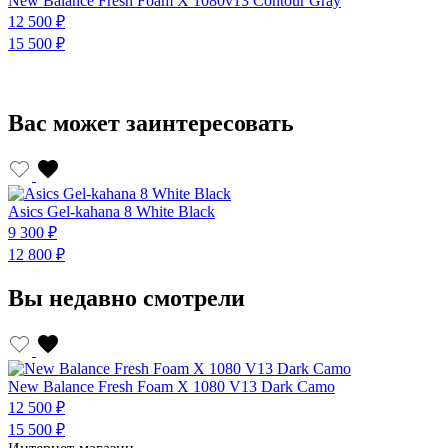
New Balance Fresh Foam X 1080v13 Contour Gray
N
12 500 ₽
1
15 500 ₽
1
Вас может заинтересовать
Asics Gel-kahana 8 White Black
A
9 300 ₽
9
12 800 ₽
1
Вы недавно смотрели
New Balance Fresh Foam X 1080 V13 Dark Camo
12 500 ₽
15 500 ₽