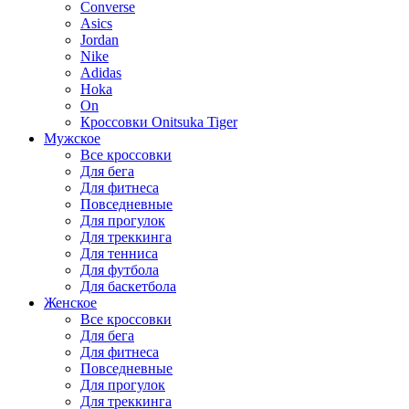
Converse
Asics
Jordan
Nike
Adidas
Hoka
On
Кроссовки Onitsuka Tiger
Мужское
Все кроссовки
Для бега
Для фитнеса
Повседневные
Для прогулок
Для треккинга
Для тенниса
Для футбола
Для баскетбола
Женское
Все кроссовки
Для бега
Для фитнеса
Повседневные
Для прогулок
Для треккинга