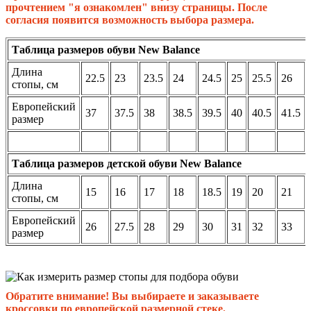
прочтением "я ознакомлен" внизу страницы. После
согласия появится возможность выбора размера.
Таблица размеров обуви New Balance
Длина
22.5
23
23.5
24
24.5
25
25.5
26
стопы, см
Европейский
37
37.5
38
38.5
39.5
40
40.5
41.5
размер
Таблица размеров детской обуви New Balance
Длина
15
16
17
18
18.5
19
20
21
стопы, см
Европейский
26
27.5
28
29
30
31
32
33
размер
Обратите внимание! Вы выбираете и заказываете
кроссовки по европейской размерной стеке.