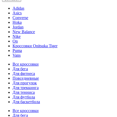
Adidas
Asics
Converse
Hoka
Jordan
New Balance
Nike
On
Кроссовки Onitsuka Tiger
Puma
Vans
Все кроссовки
Для бега
Для фитнеса
Повседневные
Для прогулок
Для треккинга
Для тенниса
Для футбола
Для баскетбола
Все кроссовки
Для бега