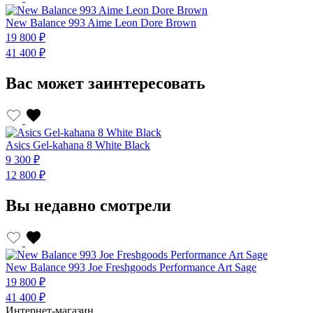
New Balance 993 Aime Leon Dore Brown
N
19 800 ₽
1
41 400 ₽
4
Вас может заинтересовать
Asics Gel-kahana 8 White Black
A
9 300 ₽
9
12 800 ₽
1
Вы недавно смотрели
New Balance 993 Joe Freshgoods Performance Art Sage
19 800 ₽
41 400 ₽
Интернет-магазин