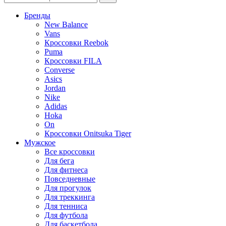
Бренды
New Balance
Vans
Кроссовки Reebok
Puma
Кроссовки FILA
Converse
Asics
Jordan
Nike
Adidas
Hoka
On
Кроссовки Onitsuka Tiger
Мужское
Все кроссовки
Для бега
Для фитнеса
Повседневные
Для прогулок
Для треккинга
Для тенниса
Для футбола
Для баскетбола