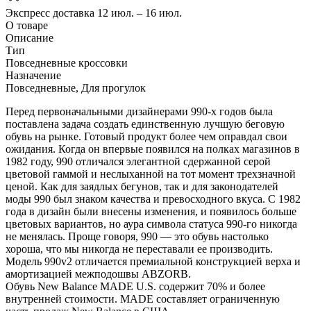
Экспресс доставка
12 июл. – 16 июл.
О товаре
Описание
Тип
Повседневные кроссовки
Назначение
Повседневные, Для прогулок
Перед первоначальными дизайнерами 990-х годов была
поставлена задача создать единственную лучшую беговую
обувь на рынке. Готовый продукт более чем оправдал свои
ожидания. Когда он впервые появился на полках магазинов в
1982 году, 990 отличался элегантной сдержанной серой
цветовой гаммой и неслыханной на тот момент трехзначной
ценой. Как для заядлых бегунов, так и для законодателей
моды 990 был знаком качества и превосходного вкуса. С 1982
года в дизайн были внесены изменения, и появилось больше
цветовых вариантов, но аура символа статуса 990-го никогда
не менялась. Проще говоря, 990 — это обувь настолько
хороша, что мы никогда не переставали ее производить.
Модель 990v2 отличается премиальной конструкцией верха и
амортизацией межподошвы ABZORB.
Обувь New Balance MADE U.S. содержит 70% и более
внутренней стоимости. MADE составляет ограниченную