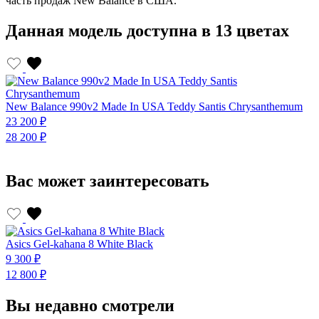
часть продаж New Balance в США.
Данная модель доступна в 13 цветах
N
New Balance 990v2 Made In USA Teddy Santis Chrysanthemum
1
23 200 ₽
2
28 200 ₽
Вас может заинтересовать
Asics Gel-kahana 8 White Black
A
9 300 ₽
9
12 800 ₽
1
Вы недавно смотрели