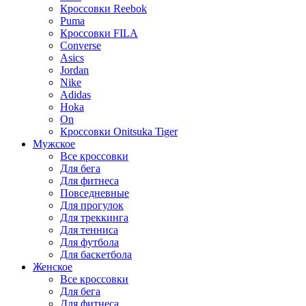
Кроссовки Reebok
Puma
Кроссовки FILA
Converse
Asics
Jordan
Nike
Adidas
Hoka
On
Кроссовки Onitsuka Tiger
Мужское
Все кроссовки
Для бега
Для фитнеса
Повседневные
Для прогулок
Для треккинга
Для тенниса
Для футбола
Для баскетбола
Женское
Все кроссовки
Для бега
Для фитнеса