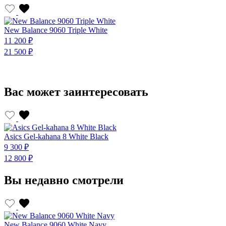
New Balance 9060 Triple White
N
11 200 ₽
1
21 500 ₽
2
Вас может заинтересовать
Asics Gel-kahana 8 White Black
A
9 300 ₽
9
12 800 ₽
1
Вы недавно смотрели
New Balance 9060 White Navy