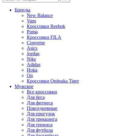
Бренды
New Balance
Vans
Кроссовки Reebok
Puma
Кроссовки FILA
Converse
Asics
Jordan
Nike
Adidas
Hoka
On
Кроссовки Onitsuka Tiger
Мужское
Все кроссовки
Для бега
Для фитнеса
Повседневные
Для прогулок
Для треккинга
Для тенниса
Для футбола
Для баскетбола