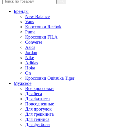
Бренды
New Balance
Vans
Кроссовки Reebok
Puma
Кроссовки FILA
Converse
Asics
Jordan
Nike
Adidas
Hoka
On
Кроссовки Onitsuka Tiger
Мужское
Все кроссовки
Для бега
Для фитнеса
Повседневные
Для прогулок
Для треккинга
Для тенниса
Для футбола