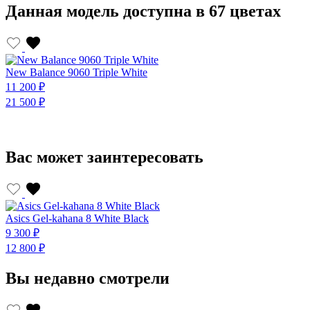
Данная модель доступна в 67 цветах
New Balance 9060 Triple White
N
11 200 ₽
1
21 500 ₽
2
Вас может заинтересовать
Asics Gel-kahana 8 White Black
A
9 300 ₽
9
12 800 ₽
1
Вы недавно смотрели