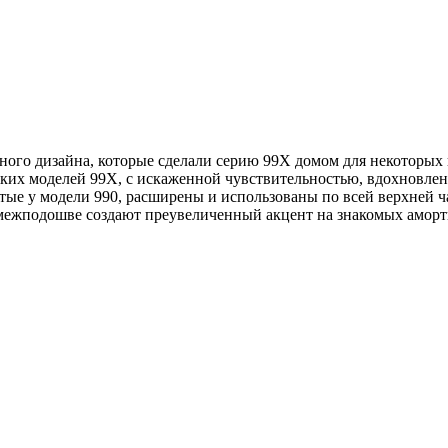
ого дизайна, которые сделали серию 99X домом для некоторых 
ских моделей 99X, с искаженной чувствительностью, вдохновле
ятые у модели 990, расширены и использованы по всей верхней ч
 межподошве создают преувеличенный акцент на знакомых ам