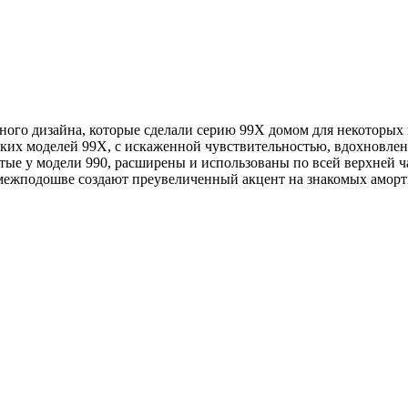
ого дизайна, которые сделали серию 99X домом для некоторых 
ских моделей 99X, с искаженной чувствительностью, вдохновле
ятые у модели 990, расширены и использованы по всей верхней ч
 межподошве создают преувеличенный акцент на знакомых ам