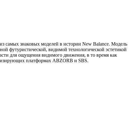
из самых знаковых моделей в истории New Balance. Модель
нной футуристической, видимой технологической эстетикой
асти для ощущения видимого движения, в то время как
ортизирующих платформах ABZORB и SBS.
N
1
2