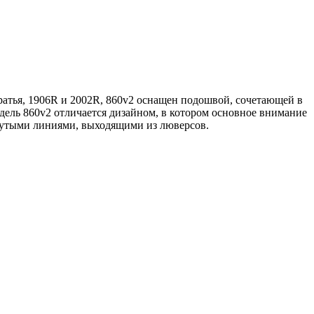
ратья, 1906R и 2002R, 860v2 оснащен подошвой, сочетающей в
ль 860v2 отличается дизайном, в котором основное внимание
нутыми линиями, выходящими из люверсов.
N
9
1