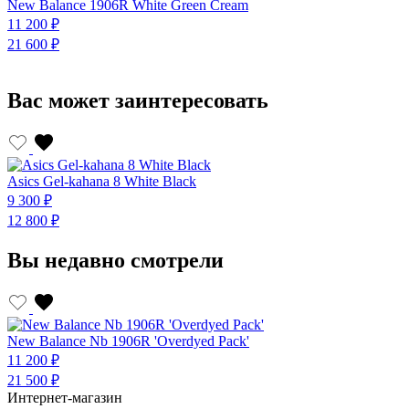
New Balance 1906R White Green Cream
N
11 200 ₽
1
21 600 ₽
2
Вас может заинтересовать
Asics Gel-kahana 8 White Black
A
9 300 ₽
9
12 800 ₽
1
Вы недавно смотрели
New Balance Nb 1906R 'Overdyed Pack'
11 200 ₽
21 500 ₽
Интернет-магазин