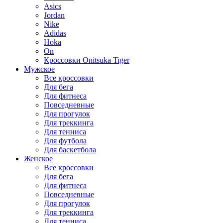
Asics
Jordan
Nike
Adidas
Hoka
On
Кроссовки Onitsuka Tiger
Мужское
Все кроссовки
Для бега
Для фитнеса
Повседневные
Для прогулок
Для треккинга
Для тенниса
Для футбола
Для баскетбола
Женское
Все кроссовки
Для бега
Для фитнеса
Повседневные
Для прогулок
Для треккинга
Для тенниса