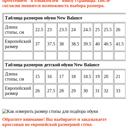
прочтением "я ознакомлен" внизу страницы. После
согласия появится возможность выбора размера.
Таблица размеров обуви New Balance
Длина
22.5
23
23.5
24
24.5
25
25.5
26
стопы, см
Европейский
37
37.5
38
38.5
39.5
40
40.5
41.5
размер
Таблица размеров детской обуви New Balance
Длина
15
16
17
18
18.5
19
20
21
стопы, см
Европейский
26
27.5
28
29
30
31
32
33
размер
Обратите внимание! Вы выбираете и заказываете
кроссовки по европейской размерной стеке.