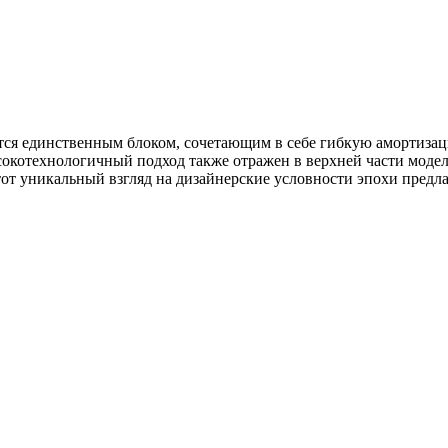
ляется единственным блоком, сочетающим в себе гибкую аморти
котехнологичный подход также отражен в верхней части модели
от уникальный взгляд на дизайнерские условности эпохи предл