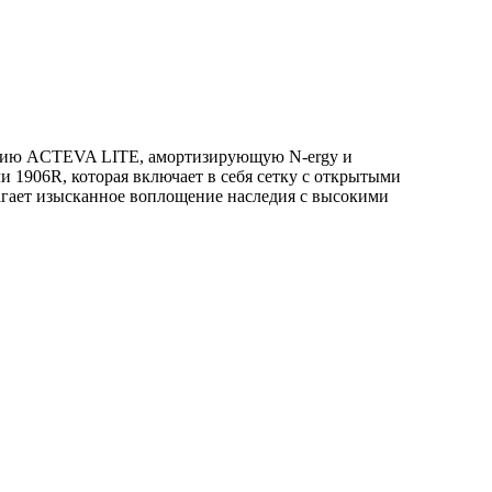
зацию ACTEVA LITE, амортизирующую N-ergy и
 1906R, которая включает в себя сетку с открытыми
агает изысканное воплощение наследия с высокими
N
1
2