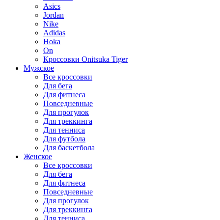
Asics
Jordan
Nike
Adidas
Hoka
On
Кроссовки Onitsuka Tiger
Мужское
Все кроссовки
Для бега
Для фитнеса
Повседневные
Для прогулок
Для треккинга
Для тенниса
Для футбола
Для баскетбола
Женское
Все кроссовки
Для бега
Для фитнеса
Повседневные
Для прогулок
Для треккинга
Для тенниса