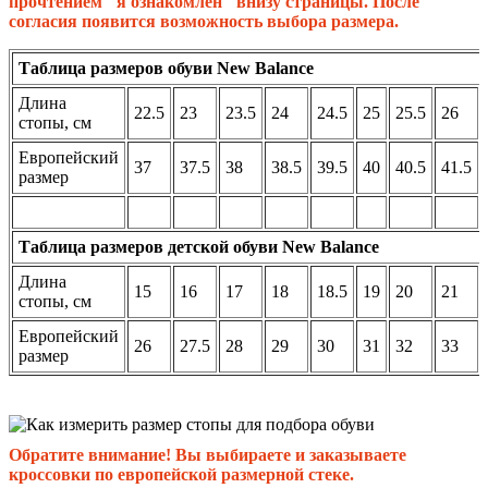
прочтением "я ознакомлен" внизу страницы. После
согласия появится возможность выбора размера.
Таблица размеров обуви New Balance
Длина
22.5
23
23.5
24
24.5
25
25.5
26
стопы, см
Европейский
37
37.5
38
38.5
39.5
40
40.5
41.5
размер
Таблица размеров детской обуви New Balance
Длина
15
16
17
18
18.5
19
20
21
стопы, см
Европейский
26
27.5
28
29
30
31
32
33
размер
Обратите внимание! Вы выбираете и заказываете
кроссовки по европейской размерной стеке.