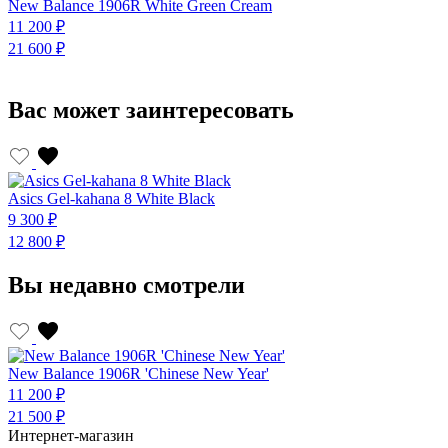
New Balance 1906R White Green Cream
N
11 200 ₽
1
21 600 ₽
2
Вас может заинтересовать
Asics Gel-kahana 8 White Black
A
9 300 ₽
9
12 800 ₽
1
Вы недавно смотрели
New Balance 1906R 'Chinese New Year'
11 200 ₽
21 500 ₽
Интернет-магазин